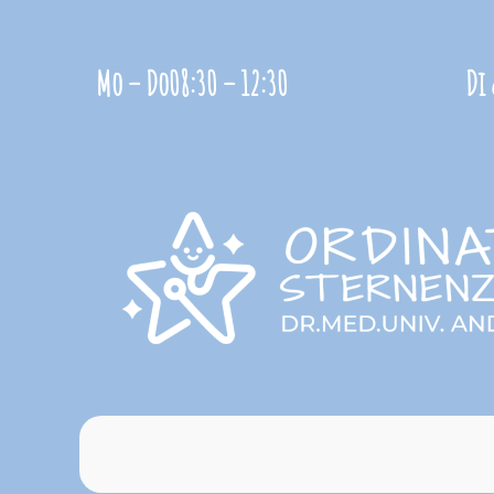
Zum
Inhalt
Mo – Do
08:30 – 12:30
Di
springen