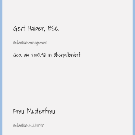
Gert Halper, BSc.
Ordiantionsmanagemant
Geb. am 20.05.1981 in Oberpullendorf
Frau Musterfrau
Ordiantionsassistentin